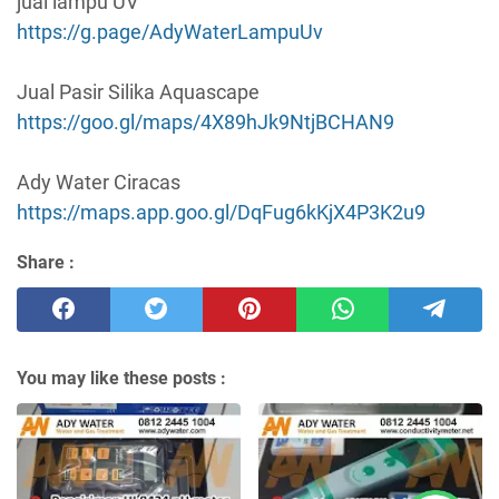
jual lampu UV
https://g.page/AdyWaterLampuUv
Jual Pasir Silika Aquascape
https://goo.gl/maps/4X89hJk9NtjBCHAN9
Ady Water Ciracas
https://maps.app.goo.gl/DqFug6kKjX4P3K2u9
Share :
You may like these posts :