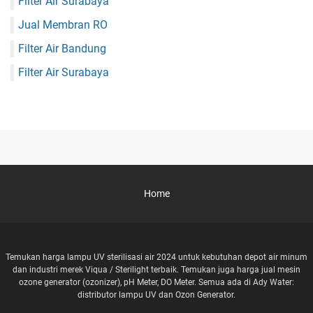
Filter Air Surabaya
Jual Membran RO
Filter Air Bandung
Filter Air Surabaya
Home
Temukan harga lampu UV sterilisasi air 2024 untuk kebutuhan depot air minum
dan industri merek Viqua / Sterilight terbaik. Temukan juga harga jual mesin
ozone generator (ozonizer), pH Meter, DO Meter. Semua ada di Ady Water:
distributor lampu UV dan Ozon Generator.