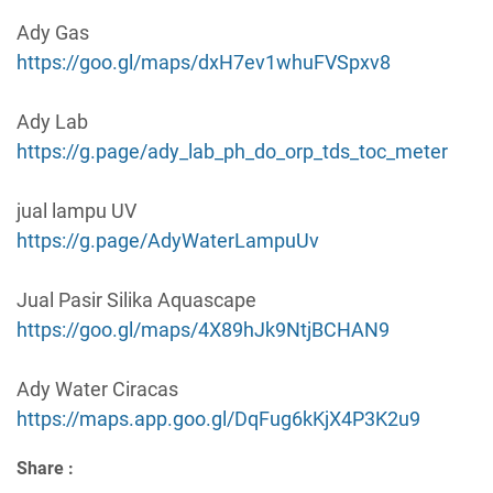
Ady Gas
https://goo.gl/maps/dxH7ev1whuFVSpxv8
Ady Lab
https://g.page/ady_lab_ph_do_orp_tds_toc_meter
jual lampu UV
https://g.page/AdyWaterLampuUv
Jual Pasir Silika Aquascape
https://goo.gl/maps/4X89hJk9NtjBCHAN9
Ady Water Ciracas
https://maps.app.goo.gl/DqFug6kKjX4P3K2u9
Share :