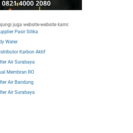
jungi juga website-website kami:
upplier Pasir Silika
dy Water
istributor Karbon Aktif
ilter Air Surabaya
ual Membran RO
ilter Air Bandung
ilter Air Surabaya