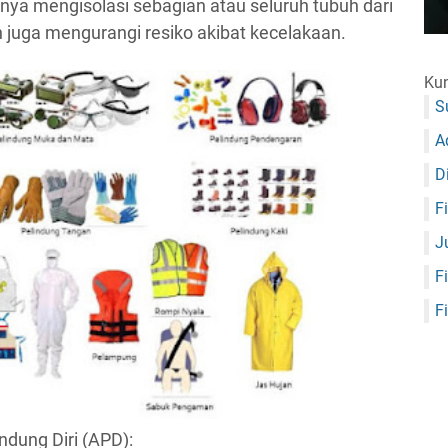
ya mengisolasi sebagian atau seluruh tubuh dari
n juga mengurangi resiko akibat kecelakaan.
Kun
S
A
D
F
J
F
F
indung Diri (APD):