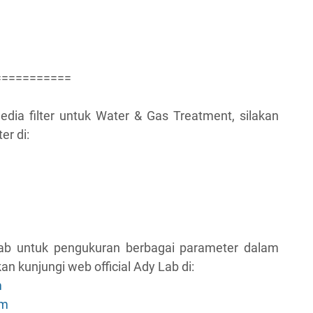
===========
ia filter untuk Water & Gas Treatment, silakan
er di:
 lab untuk pengukuran berbagai parameter dalam
an kunjungi web official Ady Lab di:
m
om