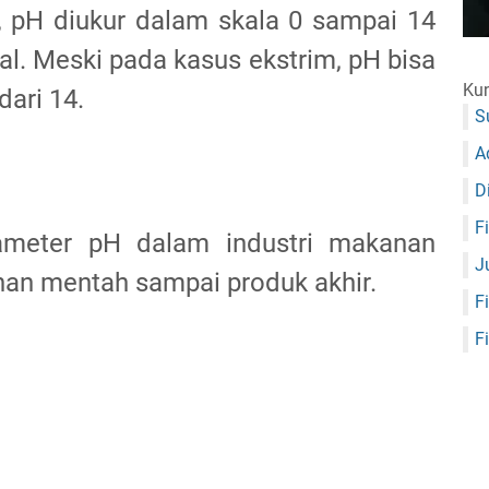
 pH diukur dalam skala 0 sampai 14
ral. Meski pada kasus ekstrim, pH bisa
Kun
dari 14.
S
A
D
F
ameter pH dalam industri makanan
J
han mentah sampai produk akhir.
F
F