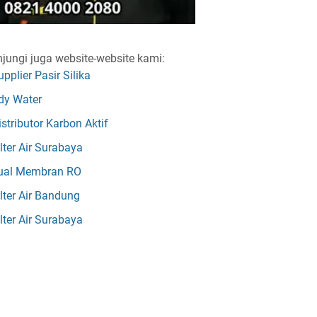
jungi juga website-website kami:
upplier Pasir Silika
dy Water
istributor Karbon Aktif
ilter Air Surabaya
ual Membran RO
ilter Air Bandung
ilter Air Surabaya