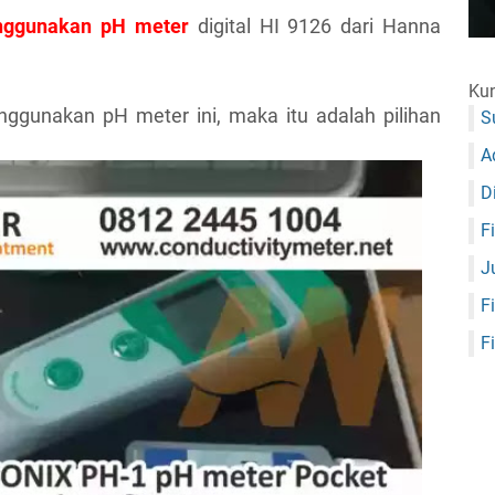
nggunakan pH meter
digital HI 9126 dari Hanna
Kun
nggunakan pH meter ini, maka itu adalah pilihan
S
A
D
F
J
F
F