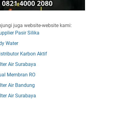
jungi juga website-website kami:
upplier Pasir Silika
dy Water
istributor Karbon Aktif
ilter Air Surabaya
ual Membran RO
ilter Air Bandung
ilter Air Surabaya