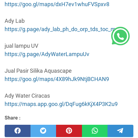
https://goo.gl/maps/dxH7ev1whuFVSpxv8
Ady Lab
https://g.page/ady_lab_ph_do_orp_tds_toc_meter
jual lampu UV
https://g.page/AdyWaterLampuUv
Jual Pasir Silika Aquascape
https://goo.gl/maps/4X89hJk9NtjBCHAN9
Ady Water Ciracas
https://maps.app.goo.gl/DqFug6kKjX4P3K2u9
Share :