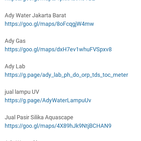
Ady Water Jakarta Barat
https://goo.gl/maps/8oFcqgjW4mw
Ady Gas
https://goo.gl/maps/dxH7ev1whuFVSpxv8
Ady Lab
https://g.page/ady_lab_ph_do_orp_tds_toc_meter
jual lampu UV
https://g.page/AdyWaterLampuUv
Jual Pasir Silika Aquascape
https://goo.gl/maps/4X89hJk9NtjBCHAN9