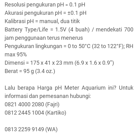
Resolusi
pengukuran
pH
0.1 pH
=
Akurasi
pengukuran
pH =
±0.1 pH
Kalibrasi pH = manual, dua titik
Battery Type/Life = 1.5V (4 buah) / mendekati 700
jam penggunaan terus menerus
Pengukuran lingkungan = 0 to 50°C (32 to 122°F); RH
max 95%
Dimensi = 175 x 41 x 23 mm (6.9 x 1.6 x 0.9’’)
Berat = 95 g (3.4 oz.)
Lalu berapa Harga pH Meter Aquarium ini?
Untuk
informasi dan pemesanan hubungi:
0821 4000 2080 (Fajri)
0812 2445 1004 (Kartiko)
0813 2259 9149 (WA)