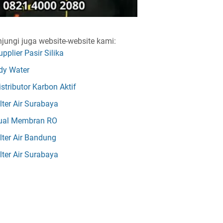
jungi juga website-website kami:
upplier Pasir Silika
dy Water
istributor Karbon Aktif
ilter Air Surabaya
ual Membran RO
ilter Air Bandung
ilter Air Surabaya