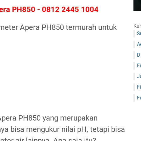
pera PH850 - 0812 2445 1004
 meter Apera PH850 termurah untuk
Kun
S
A
D
F
J
F
F
 Apera PH850 yang merupakan
ya bisa mengukur nilai pH, tetapi bisa
er air lainnya. Apa saja itu?