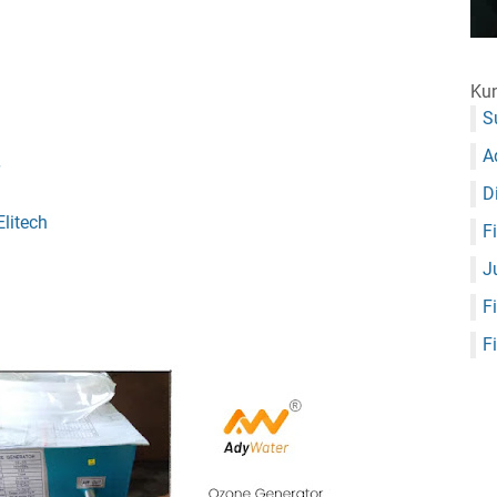
Kun
S
A
D
litech
F
J
F
F