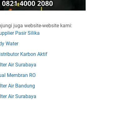
jungi juga website-website kami:
upplier Pasir Silika
dy Water
istributor Karbon Aktif
ilter Air Surabaya
ual Membran RO
ilter Air Bandung
ilter Air Surabaya