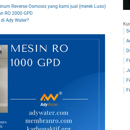
minum Reverse Osmosis yang kami jual (merek Luso)
an RO 2000 GPD
di Ady Water?
Kun
S
A
D
F
J
F
F