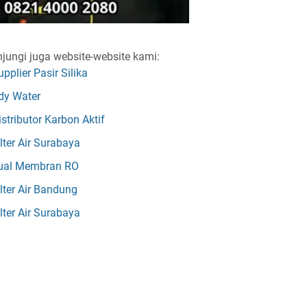
jungi juga website-website kami:
upplier Pasir Silika
dy Water
istributor Karbon Aktif
ilter Air Surabaya
ual Membran RO
ilter Air Bandung
ilter Air Surabaya