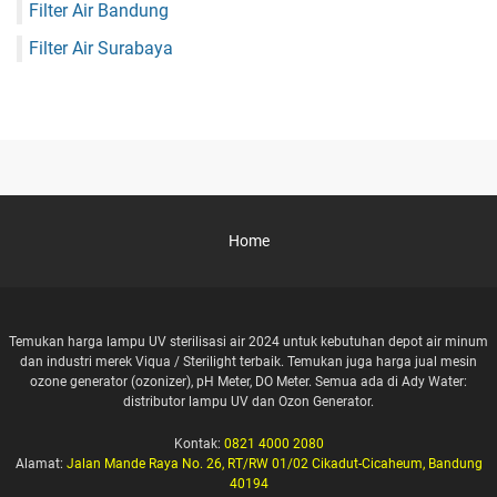
Filter Air Bandung
Filter Air Surabaya
Home
Temukan harga lampu UV sterilisasi air 2024 untuk kebutuhan depot air minum
dan industri merek Viqua / Sterilight terbaik. Temukan juga harga jual mesin
ozone generator (ozonizer), pH Meter, DO Meter. Semua ada di Ady Water:
distributor lampu UV dan Ozon Generator.
Kontak:
0821 4000 2080
Alamat:
Jalan Mande Raya No. 26, RT/RW 01/02 Cikadut-Cicaheum, Bandung
40194