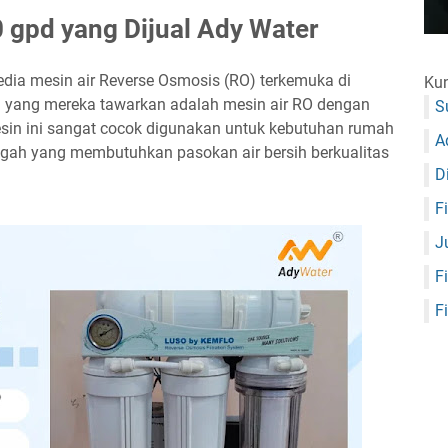
 gpd yang Dijual Ady Water
dia mesin air Reverse Osmosis (RO) terkemuka di
Kun
n yang mereka tawarkan adalah mesin air RO dengan
S
Mesin ini sangat cocok digunakan untuk kebutuhan rumah
A
engah yang membutuhkan pasokan air bersih berkualitas
D
F
J
F
F