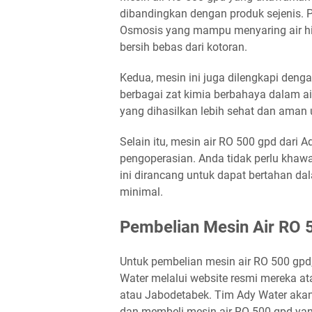
dibandingkan dengan produk sejenis. P
Osmosis yang mampu menyaring air hing
bersih bebas dari kotoran.
Kedua, mesin ini juga dilengkapi den
berbagai zat kimia berbahaya dalam air,
yang dihasilkan lebih sehat dan aman
Selain itu, mesin air RO 500 gpd dari
pengoperasian. Anda tidak perlu khawa
ini dirancang untuk dapat bertahan d
minimal.
Pembelian Mesin Air RO 
Untuk pembelian mesin air RO 500 gp
Water melalui website resmi mereka a
atau Jabodetabek. Tim Ady Water ak
dan membeli mesin air RO 500 gpd ya