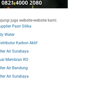
jungi juga website-website kami:
upplier Pasir Silika
dy Water
istributor Karbon Aktif
ilter Air Surabaya
ual Membran RO
ilter Air Bandung
ilter Air Surabaya