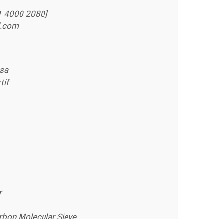
1 4000 2080]
l.com
rsa
tif
r
rbon Molecular Sieve