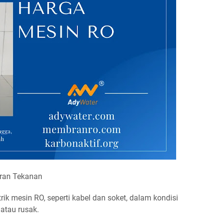
eran Tekanan
k mesin RO, seperti kabel dan soket, dalam kondisi
 atau rusak.