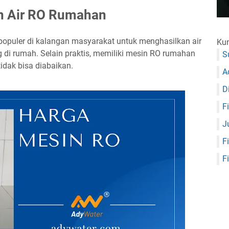
n Air RO Rumahan
opuler di kalangan masyarakat untuk menghasilkan air
Kun
 di rumah. Selain praktis, memiliki mesin RO rumahan
S
idak bisa diabaikan.
A
D
F
J
F
F