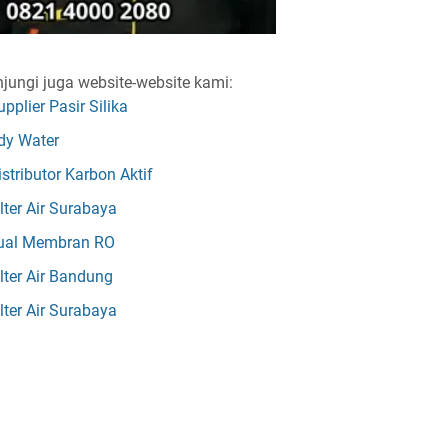
jungi juga website-website kami:
upplier Pasir Silika
dy Water
istributor Karbon Aktif
ilter Air Surabaya
ual Membran RO
ilter Air Bandung
ilter Air Surabaya