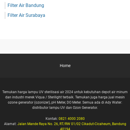
Filter Air Bandung
Filter Air Surabaya
Home
Temukan harga lampu UV sterilisasi air 2024 untuk kebutuhan depot air minum
dan industri merek Viqua / Sterilight terbaik. Temukan juga harga jual mesin
ozone generator (ozonizer), pH Meter, DO Meter. Semua ada di Ady Water:
distributor lampu UV dan Ozon Generator.
Kontak:
0821 4000 2080
Alamat:
Jalan Mande Raya No. 26, RT/RW 01/02 Cikadut-Cicaheum, Bandung
40194