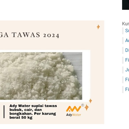
Kun
S
A
D
F
J
F
F