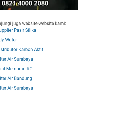
jungi juga website-website kami:
upplier Pasir Silika
dy Water
istributor Karbon Aktif
ilter Air Surabaya
ual Membran RO
ilter Air Bandung
ilter Air Surabaya