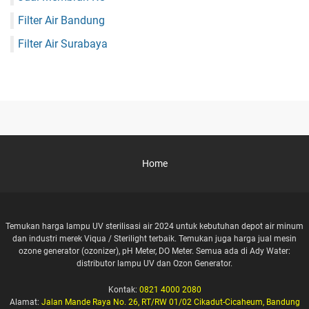
Filter Air Bandung
Filter Air Surabaya
Home
Temukan harga lampu UV sterilisasi air 2024 untuk kebutuhan depot air minum
dan industri merek Viqua / Sterilight terbaik. Temukan juga harga jual mesin
ozone generator (ozonizer), pH Meter, DO Meter. Semua ada di Ady Water:
distributor lampu UV dan Ozon Generator.
Kontak:
0821 4000 2080
Alamat:
Jalan Mande Raya No. 26, RT/RW 01/02 Cikadut-Cicaheum, Bandung