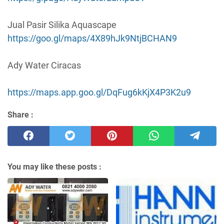
Jual Pasir Silika Aquascape
https://goo.gl/maps/4X89hJk9NtjBCHAN9
Ady Water Ciracas
https://maps.app.goo.gl/DqFug6kKjX4P3K2u9
Share :
You may like these posts :