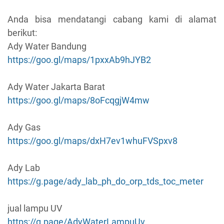
Anda bisa mendatangi cabang kami di alamat
berikut:
Ady Water Bandung
https://goo.gl/maps/1pxxAb9hJYB2
Ady Water Jakarta Barat
https://goo.gl/maps/8oFcqgjW4mw
Ady Gas
https://goo.gl/maps/dxH7ev1whuFVSpxv8
Ady Lab
https://g.page/ady_lab_ph_do_orp_tds_toc_meter
jual lampu UV
https://g.page/AdyWaterLampuUv