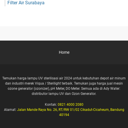
Filter Air Surabaya
Home
Temukan harga lampu UV sterilisasi air 2024 untuk kebutuhan depot air minum
dan industri merek Viqua / Sterilight terbaik. Temukan juga harga jual mesin
ozone generator (ozonizer), pH Meter, DO Meter. Semua ada di Ady Water:
distributor lampu UV dan Ozon Generator.
Kontak:
0821 4000 2080
Alamat:
Jalan Mande Raya No. 26, RT/RW 01/02 Cikadut-Cicaheum, Bandung
40194