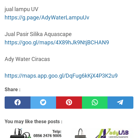
jual lampu UV
https://g.page/AdyWaterLampuUv
Jual Pasir Silika Aquascape
https://goo.gl/maps/4X89hJk9NtjBCHAN9
Ady Water Ciracas
https://maps.app.goo.gl/DqFug6kKjX4P3K2u9
Share :
You may like these posts :