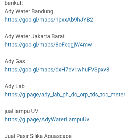
berikut:
Ady Water Bandung
https://goo.gl/maps/1pxxAb9hJYB2
Ady Water Jakarta Barat
https://goo.gl/maps/8oFcqgjW4mw
Ady Gas
https://goo.gl/maps/dxH7ev1whuFVSpxv8
Ady Lab
https://g.page/ady_lab_ph_do_orp_tds_toc_meter
jual lampu UV
https://g.page/AdyWaterLampuUv
Jual Pasir Silika Aquascape