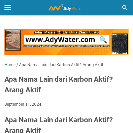
Home
/
Apa Nama Lain dari Karbon Aktif? Arang Aktif
Apa Nama Lain dari Karbon Aktif?
Arang Aktif
September 11, 2024
Apa Nama Lain dari Karbon Aktif?
Arang Aktif