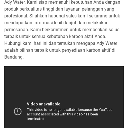
Ady Water. Kami siap memenuhi kebutuhan Anda dengan
produk berkualitas tinggi dan layanan pelanggan yang
profesional. Silahkan hubungi sales kami sekarang untuk
mendapatkan informasi lebih lanjut dan melakukan
pemesanan. Kami berkomitmen untuk memberikan solusi
terbaik untuk semua kebutuhan karbon aktif Anda.
Hubungi kami hari ini dan temukan mengapa Ady Water
adalah pilihan terbaik untuk penyediaan karbon aktif di
Bandung.