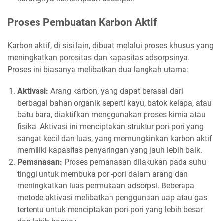
Proses Pembuatan Karbon Aktif
Karbon aktif, di sisi lain, dibuat melalui proses khusus yang
meningkatkan porositas dan kapasitas adsorpsinya.
Proses ini biasanya melibatkan dua langkah utama:
Aktivasi:
Arang karbon, yang dapat berasal dari
berbagai bahan organik seperti kayu, batok kelapa, atau
batu bara, diaktifkan menggunakan proses kimia atau
fisika. Aktivasi ini menciptakan struktur pori-pori yang
sangat kecil dan luas, yang memungkinkan karbon aktif
memiliki kapasitas penyaringan yang jauh lebih baik.
Pemanasan:
Proses pemanasan dilakukan pada suhu
tinggi untuk membuka pori-pori dalam arang dan
meningkatkan luas permukaan adsorpsi. Beberapa
metode aktivasi melibatkan penggunaan uap atau gas
tertentu untuk menciptakan pori-pori yang lebih besar