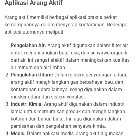
Aplikasi Arang Aktif
Arang aktif memiliki berbagai aplikasi praktis berkat
kemampuannya dalam menyerap kontaminan. Beberapa
aplikasi utamanya meliputi:
Pengolahan Air:
Arang aktif digunakan dalam filter air
untuk menghilangkan bau, rasa, dan senyawa organik
dari air. Ini sangat efektif dalam meningkatkan kualitas
air minum dan air limbah.
Pengolahan Udara:
Dalam sistem penyaringan udara,
arang aktif menghilangkan gas berbahaya, bau, dan
kontaminan udara lainnya, sering digunakan dalam
masker udara dan sistem ventilasi.
Industri Kimia:
Arang aktif digunakan dalam industri
kimia untuk memurnikan produk dan menghilangkan
kotoran dari bahan baku. Ini juga digunakan dalam
pemisahan dan pengolahan senyawa kimia.
Medis:
Dalam aplikasi medis, arang aktif digunakan