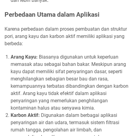
dan lebih banyak.
Perbedaan Utama dalam Aplikasi
Karena perbedaan dalam proses pembuatan dan struktur
pori, arang kayu dan karbon aktif memiliki aplikasi yang
berbeda:
Arang Kayu:
Biasanya digunakan untuk keperluan
memasak atau sebagai bahan bakar. Meskipun arang
kayu dapat memiliki sifat penyaringan dasar, seperti
menghilangkan sebagian besar bau dan rasa,
kemampuannya terbatas dibandingkan dengan karbon
aktif. Arang kayu tidak efektif dalam aplikasi
penyaringan yang memerlukan penghilangan
kontaminan halus atau senyawa kimia.
Karbon Aktif:
Digunakan dalam berbagai aplikasi
penyaringan air dan udara, termasuk sistem filtrasi
rumah tangga, pengolahan air limbah, dan