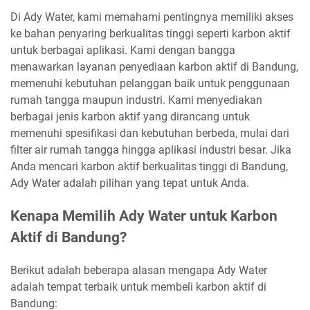
Di Ady Water, kami memahami pentingnya memiliki akses
ke bahan penyaring berkualitas tinggi seperti karbon aktif
untuk berbagai aplikasi. Kami dengan bangga
menawarkan layanan penyediaan karbon aktif di Bandung,
memenuhi kebutuhan pelanggan baik untuk penggunaan
rumah tangga maupun industri. Kami menyediakan
berbagai jenis karbon aktif yang dirancang untuk
memenuhi spesifikasi dan kebutuhan berbeda, mulai dari
filter air rumah tangga hingga aplikasi industri besar. Jika
Anda mencari karbon aktif berkualitas tinggi di Bandung,
Ady Water adalah pilihan yang tepat untuk Anda.
Kenapa Memilih Ady Water untuk Karbon
Aktif di Bandung?
Berikut adalah beberapa alasan mengapa Ady Water
adalah tempat terbaik untuk membeli karbon aktif di
Bandung: