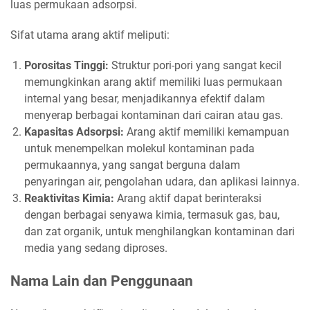
luas permukaan adsorpsi.
Sifat utama arang aktif meliputi:
Porositas Tinggi:
Struktur pori-pori yang sangat kecil
memungkinkan arang aktif memiliki luas permukaan
internal yang besar, menjadikannya efektif dalam
menyerap berbagai kontaminan dari cairan atau gas.
Kapasitas Adsorpsi:
Arang aktif memiliki kemampuan
untuk menempelkan molekul kontaminan pada
permukaannya, yang sangat berguna dalam
penyaringan air, pengolahan udara, dan aplikasi lainnya.
Reaktivitas Kimia:
Arang aktif dapat berinteraksi
dengan berbagai senyawa kimia, termasuk gas, bau,
dan zat organik, untuk menghilangkan kontaminan dari
media yang sedang diproses.
Nama Lain dan Penggunaan