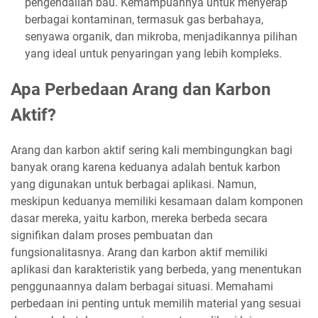
pengendalian bau. Kemampuannya untuk menyerap
berbagai kontaminan, termasuk gas berbahaya,
senyawa organik, dan mikroba, menjadikannya pilihan
yang ideal untuk penyaringan yang lebih kompleks.
Apa Perbedaan Arang dan Karbon
Aktif?
Arang dan karbon aktif sering kali membingungkan bagi
banyak orang karena keduanya adalah bentuk karbon
yang digunakan untuk berbagai aplikasi. Namun,
meskipun keduanya memiliki kesamaan dalam komponen
dasar mereka, yaitu karbon, mereka berbeda secara
signifikan dalam proses pembuatan dan
fungsionalitasnya. Arang dan karbon aktif memiliki
aplikasi dan karakteristik yang berbeda, yang menentukan
penggunaannya dalam berbagai situasi. Memahami
perbedaan ini penting untuk memilih material yang sesuai