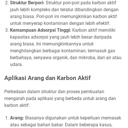
Struktur Berpori:
Struktur pori-pori pada karbon aktif
jauh lebih kompleks dan teratur dibandingkan dengan
arang biasa. Pori-pori ini memungkinkan karbon aktif
untuk menyerap kontaminan dengan lebih efektif.
Kemampuan Adsorpsi Tinggi:
Karbon aktif memiliki
kapasitas adsorpsi yang jauh lebih besar daripada
arang biasa. Ini memungkinkannya untuk
menghilangkan berbagai kontaminan, termasuk gas
berbahaya, senyawa organik, dan mikroba, dari air atau
udara.
Aplikasi Arang dan Karbon Aktif
Perbedaan dalam struktur dan proses pembuatan
mengarah pada aplikasi yang berbeda untuk arang dan
karbon aktif:
Arang:
Biasanya digunakan untuk keperluan memasak
atau sebagai bahan bakar. Dalam beberapa kasus,