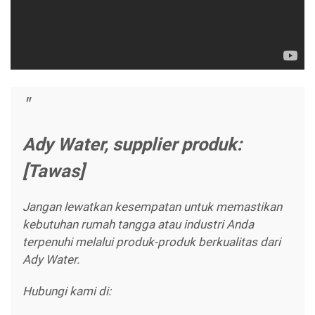
Ady Water, supplier produk:
[Tawas]
Jangan lewatkan kesempatan untuk memastikan
kebutuhan rumah tangga atau industri Anda
terpenuhi melalui produk-produk berkualitas dari
Ady Water.
Hubungi kami di: