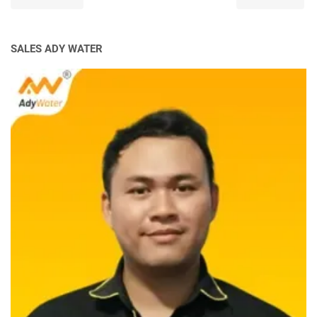
SALES ADY WATER